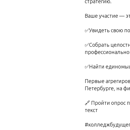
стратегию.
Ваше участие — эт
✅Увидеть свою по
✅Собрать целостн
профессиональног
✅Найти единомыш
Первые агрегиров
Петербурге, на ф
🔗 Пройти опрос 
текст
#колледжбудущег