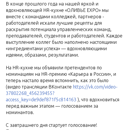
В конце прошлого года на нашей яркой и
вдохновляющей HR-кухне «ОЛИВЬЕ ЕХРО» мы
вместе с командами колледжей, партнеров -
работодателей искали лучшие рецепты для
раскрытия потенциала управленческих команд,
преподавателей, студентов и работодателей. Каждое
выступление коллег было наполнено настоящими
«ингредиентами успеха» — вдохновляющими
идеями, образами, результатами.
На HR-кухне мы объявили претендентов по
номинациям на HR-премию «Карьера в России», и
теперь настало время вспомнить, как это было
(видео трансляции ВКонтакте
https://vk.com/video-
37802268_456239455?
access_key=de9def871f5c814163
), что вдохновиться
перед важным этапом — голосованием за
номинантов.
️С завтрашнего дня стартует голосование!