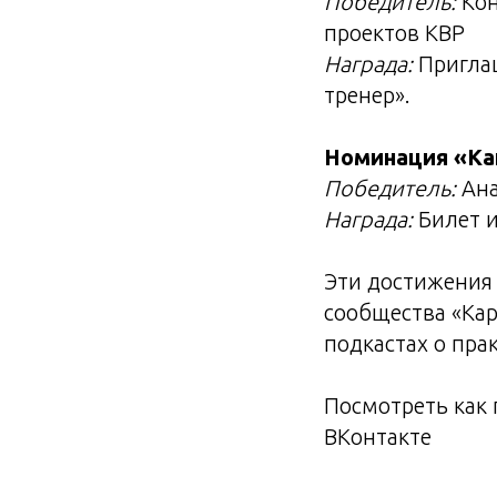
Победитель:
Кон
проектов КВР
Награда:
Приглаш
тренер».
Номинация «Ка
Победитель:
Ана
Награда:
Билет и
Эти достижения 
сообщества «Кар
подкастах о пра
Посмотреть как
ВКонтакте