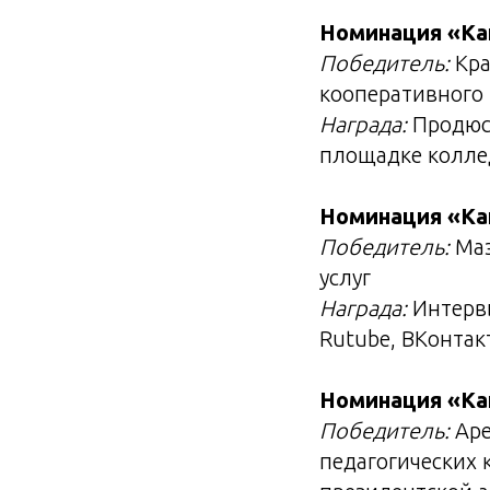
Номинация «Ка
Победитель:
Кра
кооперативного
Награда:
Продюси
площадке колле
Номинация «Ка
Победитель:
Маз
услуг
Награда:
Интервь
Rutube, ВКонтак
Номинация «Ка
Победитель:
Аре
педагогических