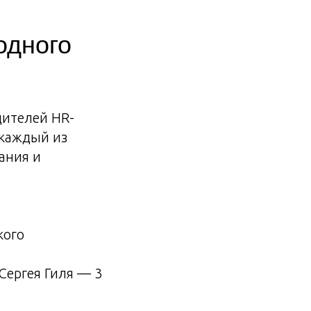
одного
дителей HR-
 каждый из
ания и
кого
Сергея Гиля — 3