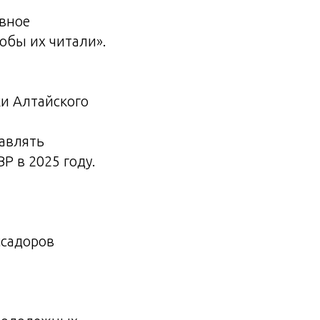
вное
тобы их читали».
и Алтайского
равлять
Р в 2025 году.
ссадоров