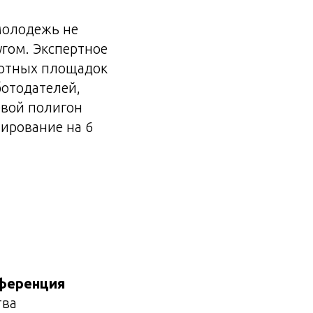
 молодежь не
угом. Экспертное
лотных площадок
ботодателей,
евой полигон
тирование на 6
ференция
тва