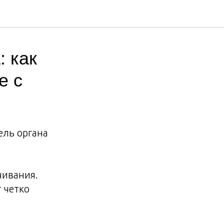
: как
е с
ель органа
чивания.
 четко