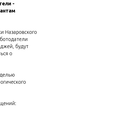
тели -
сантам
и Назаровского
аботодатели
еджей, будут
ься о
оделью
огического
бщений: