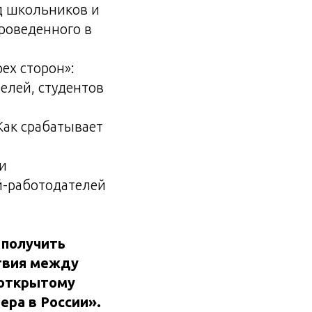
д школьников и
проведенного в
ех сторон»:
елей, студентов
Как срабатывает
и
й-работодателей
 получить
твия между
 открытому
ра в России».