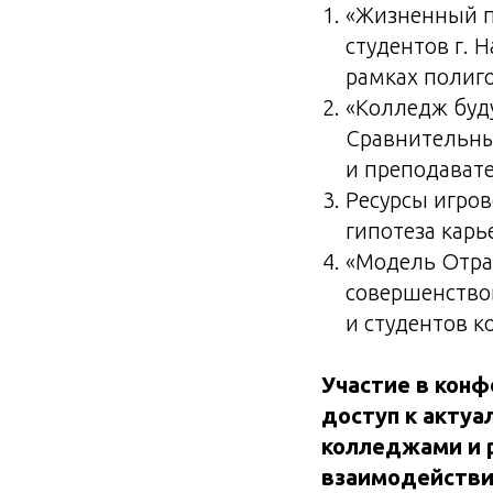
«Жизненный п
студентов г. 
рамках полиго
«Колледж буду
Сравнительны
и преподавате
Ресурсы игров
гипотеза карь
«Модель Отра
совершенство
и студентов к
Участие в конф
доступ к акту
колледжами и 
взаимодействи