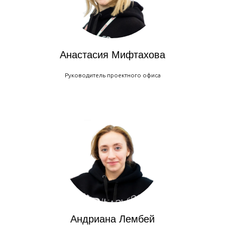
Карьера
в России
Анастасия Мифтахова
info@kvrus.ru
Руководитель проектного офиса
ЗАПИСАТЬСЯ НА КОНСУЛЬТАЦИЮ
Проекты и события
Согласие на обработку
персональных данных
Команда. Сообщество.
Квалификация
Сведения об организации,
осуществляющей обучение
Новости
Политика в отношении
База знаний
обработки персональных
данных
Андриана Лембей