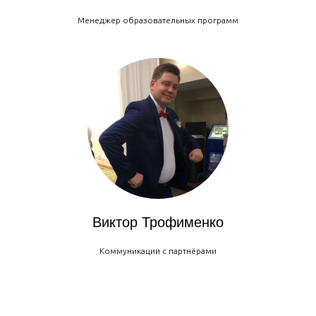
ФОНД «ИНТЕЛЛЕКТУАЛЬНЫЙ АЛЬЯНС»
ИНН 7 709 508 943
Менеджер образовательных программ
Методолог, организатор научно-внедренческих
исследований, НИОКР, R&D по запросам ФОИВ, РОИВ,
компаний, автор и держатель идеи КВР, разработчик КВР-
технологий, форматов кадрового партнерства колледжей с
бизнесом: 2003 — 2025
ООО «КВР-групп»
ИНН 9 728 000 690 КПП 772 801 001
ОГРН 1 207 700 114 346
Организатор масштабных коммуникационных,
обучающих экспертных проектов, ивент программ по
запросам ФОИВ, РОИВ, институтов развития,
корпораций: 2019 — 2025
Виктор Трофименко
Коммуникации с партнёрами