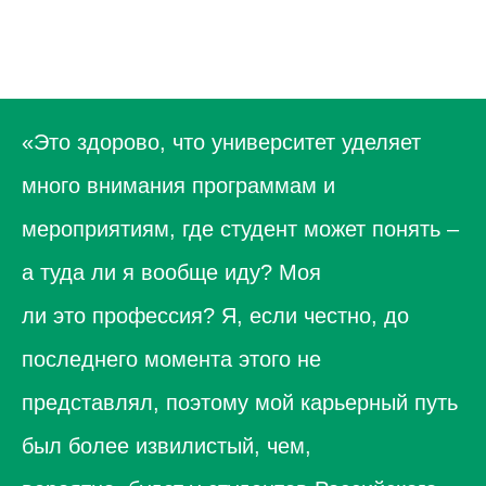
info@kvrus.ru
«Это здорово, что университет уделяет
ЗАПИСАТЬСЯ НА КОНСУЛЬТАЦИЮ
много внимания программам и
Проекты и события
Согласие на обработку
персональных данных
мероприятиям, где студент может понять –
Команда. Сообщество.
Квалификация
Сведения об организации,
осуществляющей обучение
а туда ли я вообще иду? Моя
Новости
Политика в отношении
База знаний
обработки персональных
ли это профессия? Я, если честно, до
данных
последнего момента этого не
ФОНД «ИНТЕЛЛЕКТУАЛЬНЫЙ АЛЬЯНС»
ИНН 7 709 508 943
Методолог, организатор научно-внедренческих
представлял, поэтому мой карьерный путь
исследований, НИОКР, R&D по запросам ФОИВ, РОИВ,
компаний, автор и держатель идеи КВР, разработчик КВР-
технологий, форматов кадрового партнерства колледжей с
был более извилистый, чем,
бизнесом: 2003 — 2025