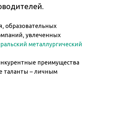
оводителей.
я, образовательных
омпаний, увлеченных
оуральский металлургический
конкурентные преимущества
е таланты – личным
«П
КВ
ме
и 
мо
сту