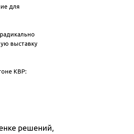
ие для
 радикально
ную выставку
тоне КВР:
ценке решений,