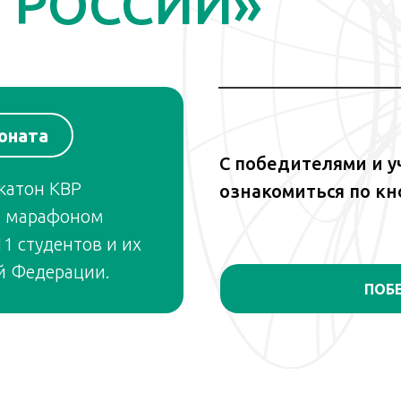
В РОССИИ»
оната
С победителями и 
катон КВР
ознакомиться по к
а марафоном
1 студентов и их
ой Федерации.
ПОБ