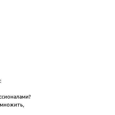
:
ссионалами?
умножить,