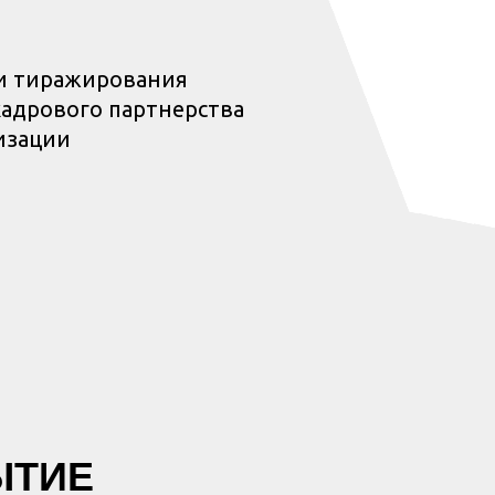
 и тиражирования
кадрового партнерства
изации
ЫТИЕ