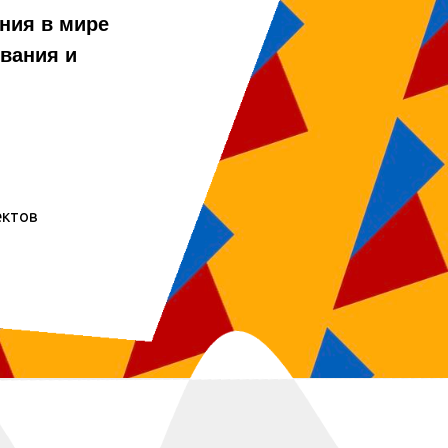
ния в мире
Наше дело не так однозначно, как может пок
ования и
постоянное информационное обеспечение 
деятельности требует от нас анализа анали
существующих паттернов поведения. В цело
граница обучения кадров влечет за собой п
внедрения и модернизации дальнейших на
развития.
ектов